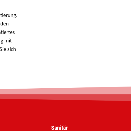
tierung.
 den
tiertes
g mit
Sie sich
Sanitär