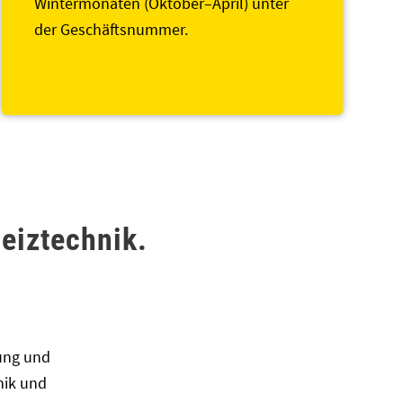
Wintermonaten (Oktober–April) unter
der Geschäftsnummer.
eiztechnik.
ung und
nik und