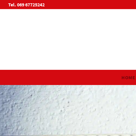
Tel. 069 67725242
HOME