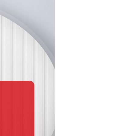
ayman alsaeid
vor 2 Jahren
ausgezeichnet