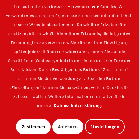
fortlaufend zu verbessern verwenden
wir
Cookies. Wir
Wir sind Mitglied:
verwenden es auch, um Ergebnisse zu messen oder den Inhalt
unserer Website abzustimmen. Da wir Ihre Privatsphäre
schätzen, bitten wir Sie hiermit um Erlaubnis, die folgenden
Technologien zu verwenden. Sie können Ihre Einwilligung
später jederzeit ändern / widerrufen, indem Sie auf die
Schaltfläche (Schlosssymbol) in der linken unteren Ecke der
Seite klicken. Durch Bestätigen des Buttons "Zustimmen"
stimmen Sie der Verwendung zu. Über den Button
„Einstellungen“ können Sie auswählen, welche Cookies Sie
zulassen wollen. Weitere Informationen erhalten Sie in
unserer
Datenschutzerklärung
.
©
2026 Reber GmbH Industrie- und Haustechnik
Zustimmen
Ablehnen
Einstellungen
Downloads
Impressum
Datenschutz