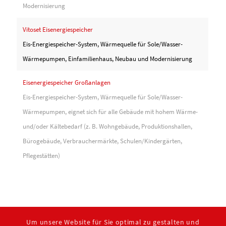
Reber GmbH
zufriedenstellend.
Modernisierung
Industrie- und Haustechnik
Wiesener Straße 99
Vitoset Eisenergiespeicher
97833 Frammersbach
Eis-Energiespeicher-System, Wärmequelle für Sole/Wasser-
Tel. 09355 97400
Wärmepumpen, Einfamilienhaus, Neubau und Modernisierung
E-Mail:
info@haustechnik-reber.de
Eisenergiespeicher Großanlagen
Eis-Energiespeicher-System, Wärmequelle für Sole/Wasser-
Wärmepumpen, eignet sich für alle Gebäude mit hohem Wärme-
Büro Frankfurt
und/oder Kältebedarf (z. B. Wohngebäude, Produktionshallen,
Güntherstr. 28–30
Bürogebäude, Verbrauchermärkte, Schulen/Kindergärten,
60528 Frankfurt/Main (Niederrad)
Pflegestätten)
Tel. 069 67725242
Ihr Service-Partner im Rhein-Main-
Gebiet für Heizung und Sanitär
Um unsere Website für Sie optimal zu gestalten und