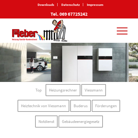
Downloads
Datenschutz
Impressum
Tel. 069 67725242
Top
Heizungsrechner
Viessmann
Heiztechnik von Viessmann
Buderus
Förderungen
Notdienst
Gebäudeenergiegesetz