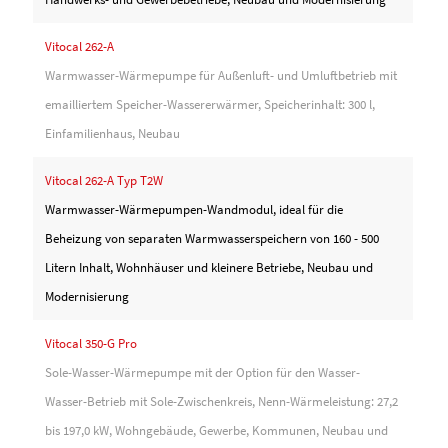
Vitocal 262-A
Reber GmbH
Warmwasser-Wärmepumpe für Außenluft- und Umluftbetrieb mit
4.8
emailliertem Speicher-Wassererwärmer, Speicherinhalt: 300 l,
Basierend auf 24 Bewertungen
powered by
G
o
o
g
l
e
Einfamilienhaus, Neubau
bewerten Sie uns auf
Vitocal 262-A Typ T2W
Warmwasser-Wärmepumpen-Wandmodul, ideal für die
orthern Lights
Peter Anderlohr
Beheizung von separaten Warmwasserspeichern von 160 - 500
or 2 Monaten
vor 2 Monaten
Litern Inhalt, Wohnhäuser und kleinere Betriebe, Neubau und
superschnelle und kompet
Modernisierung
nötigem Austausch der 
bis zur Realisierung inner
Vitocal 350-G Pro
Top-Team zum Ausbau de
Sole-Wasser-Wärmepumpe mit der Option für den Wasser-
und Einbau einer komplet
Wasser-Betrieb mit Sole-Zwischenkreis, Nenn-Wärmeleistung: 27,2
Wärmepumpe - in knapp 1,
bis 197,0 kW, Wohngebäude, Gewerbe, Kommunen, Neubau und
Umbau abgeschlossen und 