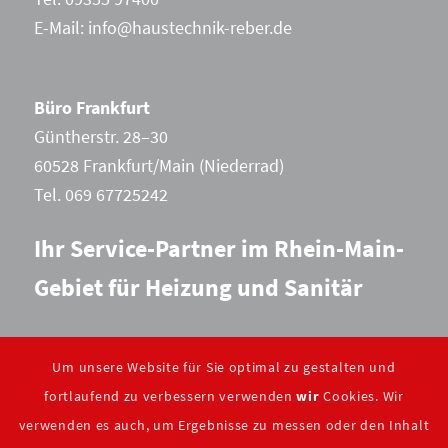
E-Mail:
info@haustechnik-reber.de
Büro Frankfurt
Güntherstr. 28–30
60528 Frankfurt/Main (Niederrad)
Tel. 069 67725242
Ihr Service-Partner im Rhein-Main-
Gebiet für Heizung und Sanitär
Um unsere Website für Sie optimal zu gestalten und
Wir sind Mitglied:
fortlaufend zu verbessern verwenden
wir
Cookies. Wir
verwenden es auch, um Ergebnisse zu messen oder den Inhalt