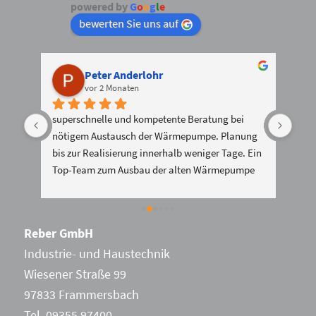
powered by
G
o
o
g
l
e
bewerten Sie uns auf
Peter Anderlohr
vor 2 Monaten
superschnelle und kompetente Beratung bei 
Herv
nötigem Austausch der Wärmepumpe. Planung 
gute
bis zur Realisierung innerhalb weniger Tage. Ein 
Top-Team zum Ausbau der alten Wärmepumpe 
und Einbau einer kompletten neuen 
Wärmepumpe - in knapp 1,5 Tagen war der 
Umbau abgeschlossen und Heizung läuft top 
Reber GmbH
zufriedenstellend.
Industrie- und Haustechnik
Wiesener Straße 99
97833 Frammersbach
Tel. 09355 97400